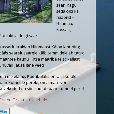
saar, nagu
seda olid ka
naabrid –
Hiiumaa,
Kassari,
Puulaid ja Reigi saar.
Kassarit eraldab Hiiumaast Käina laht ning
pääs saarelt saarele käib tammidele ehitatud
maantee kaudu. Kitsa maariba teist kallast
uhuvad Jausa lahe veed.
Siin me elame. Kodukülaks on Orjaku üle
kahekümnele perele, oma maa- või
suvekodud on siin samuti paarikümnel perel.
Sisene Orjaku küla lehele