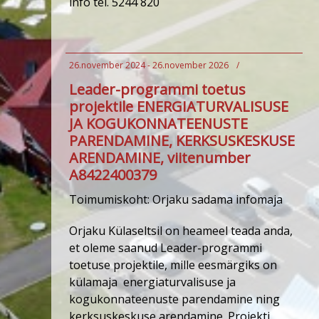
info tel. 5244 820
26.november 2024 - 26.november 2026
/
Leader-programmi toetus
projektile ENERGIATURVALISUSE
JA KOGUKONNATEENUSTE
PARENDAMINE, KERKSUSKESKUSE
ARENDAMINE, viitenumber
A8422400379
Toimumiskoht: Orjaku sadama infomaja
Orjaku Külaseltsil on heameel teada anda,
et oleme saanud Leader-programmi
toetuse projektile, mille eesmärgiks on
külamaja energiaturvalisuse ja
kogukonnateenuste parendamine ning
kerksuskeskuse arendamine. Projekti