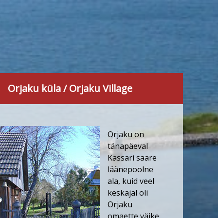
Orjaku küla / Orjaku Village
Orjaku on
tänapäeval
Kassari saare
läänepoolne
ala, kuid veel
keskajal oli
Orjaku
omaette väike