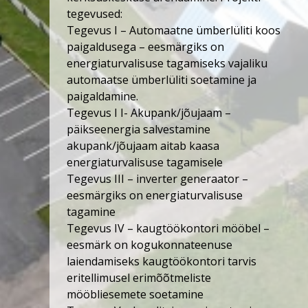
tegevused:
Tegevus I – Automaatne ümberlüliti koos
paigaldusega – eesmärgiks on
energiaturvalisuse tagamiseks vajaliku
automaatse ümberlüliti soetamine ja
paigaldamine.
Tegevus I I- Akupank/jõujaam –
päikseenergia salvestamine
akupank/jõujaam aitab kaasa
energiaturvalisuse tagamisele
Tegevus III – inverter generaator –
eesmärgiks on energiaturvalisuse
tagamine
Tegevus IV – kaugtöökontori mööbel –
eesmärk on kogukonnateenuse
laiendamiseks kaugtöökontori tarvis
eritellimusel erimõõtmeliste
mööbliesemete soetamine