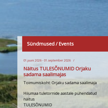
Sündmused
/
Events
01.juuni 2026 - 01.september 2026
/
Näitus TULESÕNUMID Orjaku
sadama saalimajas
Toimumiskoht: Orjaku sadama saalimaja
Hiiumaa tuletornide aastale pühendatud
näitus
TULESÕNUMID